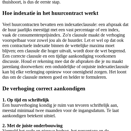
thuishoort, is dus de eerste stap.
Hoe indexatie in het huurcontract werkt
Veel huurcontracten bevatten een indexatieclausule: een afspraak dat
de huur jaarlijks meestijgt met een vast percentage of een index,
vaak de consumentenprijsindex. Zo'n clausule maakt de verhoging
voorspelbaar voor zowel jou als de huurder. Let er wel op dat ook
een contractuele indexatie binnen de wettelijke maxima moet
blijven; een clausule die hoger uitvalt, wordt door de wet begrensd.
Een correcte clausule en een tijdige aankondiging voorkomen
discussie. Houd er rekening mee dat de afspraken die je nu maakt
jarenlang doorwerken: een onduidelijke of onjuiste indexatieclausule
kan bij elke verlenging opnieuw voor onenigheid zorgen. Het loont
dus om de clausule meteen goed en helder te formuleren.
De verhoging correct aankondigen
1. Op tijd en schriftelijk
Een huurverhoging kondig je ruim van tevoren schriftelijk aan,
meestal minimaal twee maanden voor de ingangsdatum. Te laat
aankondigen betekent uitstel.
2. Met de juiste onderbouwing
Vermeld het oude en nieuwe bedrag, het percentage en de