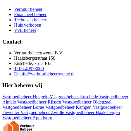
Verhuur beheer
Financieel beheer
Technisch beheer
Huis verkopen
VvE beheer
Contact
Verhuurbeheertwente B.V.
Haaksbergerstraat 150
Enschede, 7513 EB
T: 06-40978069
E: info@verhuurbeheertwente.nl
Hier beheren wij
Vastgoedbeheer Hengelo
Vastgoedbeheer Enschede
Vastgoedbeheer
Almelo
Vastgoedbeheer Rijssen
Vastgoedbeheer Oldenzaal
Vastgoedbeheer Borne
Vastgoedbeheer Kampen
Vastgoedbeheer
Deventer
Vastgoedbeheer Zwolle
Vastgoedbeheer Haaksbergen
Vastgoedbeheer Apeldoorn