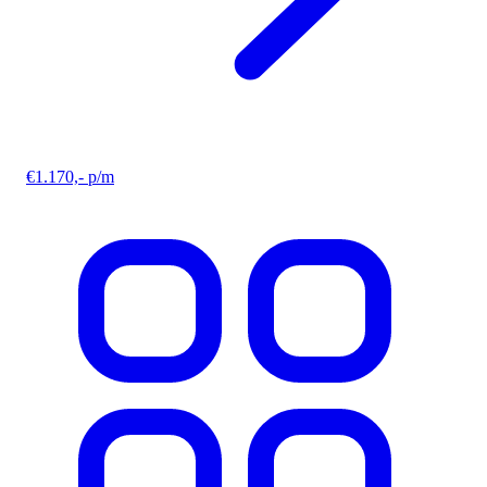
€1.170,- p/m