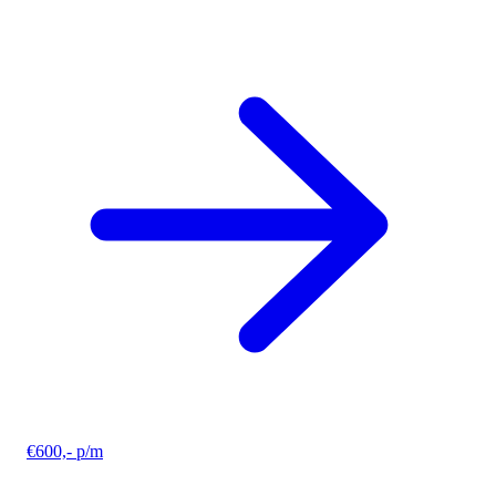
€600,- p/m