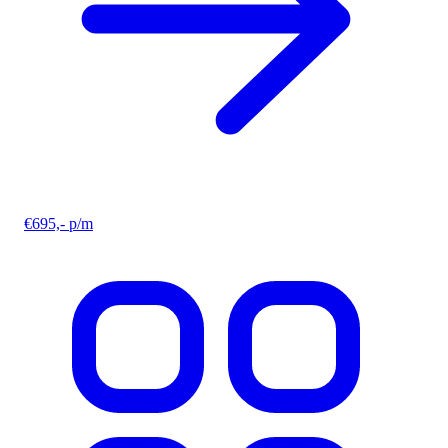
€695,- p/m