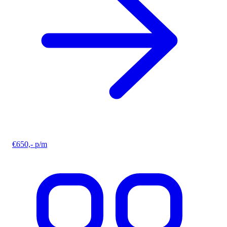
€650,- p/m