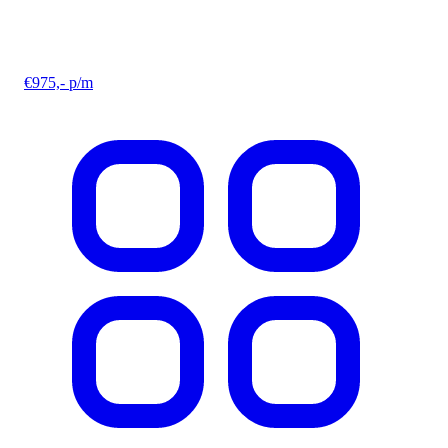
€975,- p/m