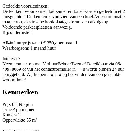
Gedeelde voorzieningen:
De keuken, woonkamer, badkamer en toilet worden gedeeld met 2
huisgenoten. De keuken is voorzien van een koel-/vriescombinatie,
magnetron, elektrische kookplaat/gasfornuis en afzuigkap.
Voldoende parkeerplaatsen aanwezig.
Bijzonderheden:
All-in huurprijs vanaf € 350,- per maand
Waarborgsom: 1 maand huur
Interesse?
Neem contact op met VerhuurBeheerTwente! Bereikbaar via 06-
40978069 of vul het contactformulier in — u wordt binnen 24 uur
teruggebeld. Wij helpen u graag bij het vinden van een geschikte
woonruimte!
Kenmerken
Prijs
€1.395 p/m
Type
Appartement
Kamers
1
Oppervlakte
55 m²