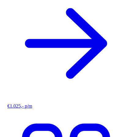
€1.025,- p/m