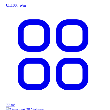
€1.100,- p/m
77 m²
Verhuurd