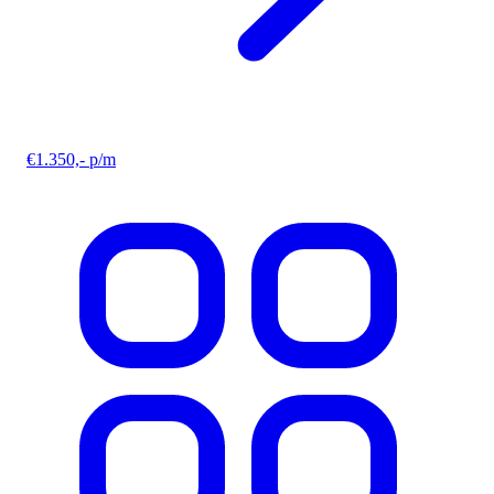
€1.350,- p/m